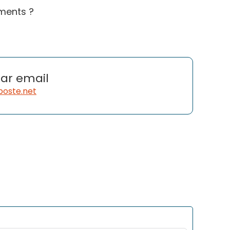
ments ?
ar email
poste.net